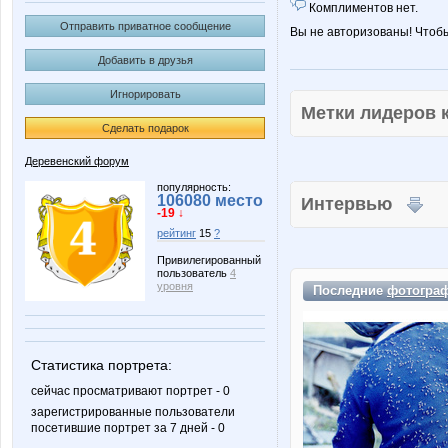
Комплиментов нет.
Отправить приватное сообщение
Вы не авторизованы! Чтоб
Добавить в друзья
Игнорировать
Метки лидеров
Сделать подарок
Деревенский форум
популярность:
106080 место
Интервью
-19 ↓
рейтинг
15
?
Привилегированный
пользователь
4
уровня
Последние
фотогра
Статистика портрета:
сейчас просматривают портрет - 0
зарегистрированные пользователи
посетившие портрет за 7 дней - 0